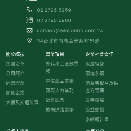
02 2796 5959
02 2796 5960
service@welldone.com.tw
114台北市內湖區安美街181號
關於統振
營業項目
企業社會責任
集團沿革
外籍移工匯款業
永續經營
務
公司簡介
環境永續
電信產品業務
經營理念
消費者權益及供
國際人力業務
應商管理
關係企業
數位娛樂
友善職場
大樓及交通位置
機場通路業務
公益關懷
永續報告書
投資人專區
菁英召募