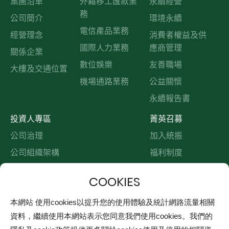
集團沿革
外籍移工匯款業
永續經營
務
公司簡介
環境永續
電信產品業務
經營理念
消費者權益及供
國際人力業務
應商管理
關係企業
數位娛樂
友善職場
大樓及交通位置
機場通路業務
公益關懷
永續報告書
投資人專區
菁英召募
公司治理
加入統振
公司組織架構
福利制度
功能性委員會
職缺訊息
財務資料
股票資料&重大訊息
本網站 使用cookies以提升您的使用體驗及統計網路流量相關
資料，繼續使用本網站表示您同意我們使用cookies。我們的
利害關係人專區