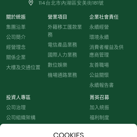
114台北市內湖區安美街181號
關於統振
營業項目
企業社會責任
集團沿革
外籍移工匯款業
永續經營
務
公司簡介
環境永續
電信產品業務
經營理念
消費者權益及供
國際人力業務
應商管理
關係企業
數位娛樂
友善職場
大樓及交通位置
機場通路業務
公益關懷
永續報告書
投資人專區
菁英召募
公司治理
加入統振
公司組織架構
福利制度
功能性委員會
職缺訊息